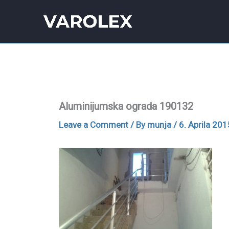
Skip
to
content
Aluminijumska ograda 190132
Leave a Comment
/ By
munja
/
6. Aprila 201