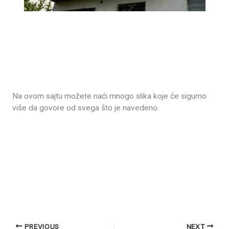
Na ovom sajtu možete naći mnogo slika koje će sigurno
više da govore od svega što je navedeno.
PREVIOUS
NEXT