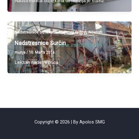
Nadstresnica od lexana dimenzija je 65m2.
,
,
Nadstrešnice od lexana
Najnoviji radovi
Novosti
Nadstresnice Surčin
munja
/
10. Marta 2016.
Leksan nadstresnica
Copyright © 2026 | By Apolos SMG